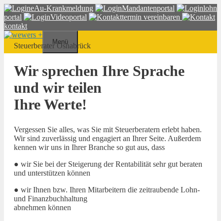
Springe
eAu-Krankmeldung
Mandantenportal
lohn
zum
portal
Videoportal
termin vereinbaren
Inhalt
kontakt
Menü
Steuerberater Osnabrück
Wir sprechen Ihre Sprache
und wir teilen
Ihre Werte!
Vergessen Sie alles, was Sie mit Steuerberatern erlebt haben.
Wir sind zuverlässig und engagiert an Ihrer Seite. Außerdem
kennen wir uns in Ihrer Branche so gut aus, dass
● wir Sie bei der Steigerung der Rentabilität sehr gut beraten
und unterstützen können
● wir Ihnen bzw. Ihren Mitarbeitern die zeitraubende Lohn-
und Finanzbuchhaltung
abnehmen können