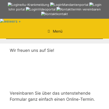
Springe
eAu-Krankmeldung
Mandantenportal
zum
lohn portal
Videoportal
termin vereinbaren
kontakt
Inhalt
Menü
Wir freuen uns auf Sie!
Vereinbaren Sie über das untenstehende
Formular ganz einfach einen Online-Termin.